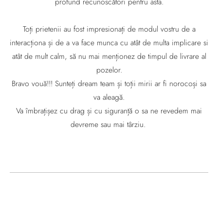
profund recunoscători pentru asta.
Toți prietenii au fost impresionați de modul vostru de a
interacționa și de a va face munca cu atât de multa implicare si
atât de mult calm, să nu mai menționez de timpul de livrare al
pozelor.
Bravo vouă!!! Sunteți dream team și toții mirii ar fi norocoși sa
va aleagă.
Va îmbrațișez cu drag și cu siguranță o sa ne revedem mai
devreme sau mai târziu.