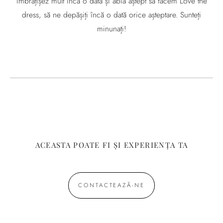
îmbrățișez mult încă o dată și abia aștept să facem Love the
dress, să ne depășiți încă o dată orice așteptare. Sunteți
minunați!
ACEASTA POATE FI ȘI EXPERIENȚA TA
CONTACTEAZĂ-NE