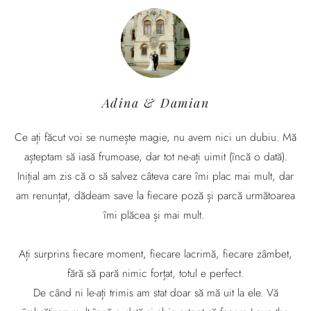
Adina & Damian
Ce ați făcut voi se numește magie, nu avem nici un dubiu. Mă
așteptam să iasă frumoase, dar tot ne-ați uimit (încă o dată).
Inițial am zis că o să salvez câteva care îmi plac mai mult, dar
am renunțat, dădeam save la fiecare poză și parcă următoarea
îmi plăcea și mai mult.
Ați surprins fiecare moment, fiecare lacrimă, fiecare zâmbet,
fără să pară nimic forțat, totul e perfect.
De când ni le-ați trimis am stat doar să mă uit la ele. Vă